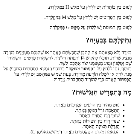
לְנִוּוּט בֵּין כּוֹתָרוֹת יֵשׁ לִלְחֹץ עַל מַקַּשׁ H בַּמִּקְלֶדֶת.
לְנִוּוּט בֵּין תַּפְרִיטִים יֵשׁ לִלְחֹץ עַל מַקַּשׁ M בַּמִּקְלֶדֶת.
לְנִוּוּט בֵּין תְּמוּנוֹת יֵשׁ לִלְחֹץ עַל מַקַּשׁ G בַּמִּקְלֶדֶת.
נִתְקַלְתֶּם בִּבְעָיָה?
בְּמִדָּה וְלֹא מַצָאתֶם אֶת הַתֹּכֶן שֶׁחִפַּשְׂתֶּם בָּאֲתָר אוֹ שֶׁהִנְּכֶם מְעֻנְיָנִים בְּעֶזְרָה
מִנָּצִיג שֵׁרוּת, תּוּכְלוּ לְהַקִּישׁ f4 וְתִפָּתַח חַלּוֹנִית לְהַשְׁאָרַת פְּרָטִים. הַשְׁאִירוּ
שָׁם וְטֵלֵפוֹן וּנְצִיג מִטַּעֲמֵנוּ יִצֹּר אִתְּכֶם קֶשֶׁר.
בְּנוֹסָף, נִתָּן לִלְחֹץ עַל
"כַּפְתּוֹר מְצוּקָה"
בַּתּוֹסָף ( נִמְצָא בְּתַחְתִּית הַתֹּסֶף) עַל
מְנַת לְחַיֵּג אוֹ לִשְׁלֹחַ הוֹדָעָה מְהִירָה. בְּעֵת שִׁמּוּשׁ בַּמַּחְשֵׁב יֵשׁ לִלְחֹץ עַל
הַכַּפְתּוֹר הָאָדֹם כְּדֵי לְהוֹרִיד הִתְחַבְּרוּת מֵרָחוֹק.
מָה בְּתַפְרִיט הַנְּגִישׁוּת?
נִוּוּט מָהִיר בֵּין הַדַּפִּים הַמֶּרְכָּזִים בָּאֲתָר.
הַתְאָמַת גֹּדֶל הַגּוֹפָן בָּאֲתָר.
שִׁנּוּיֵי רֶוַח הַתָּוִים בָּאֲתָר.
שִׁנּוּיֵי רֶוַח בֵּין הַשּׁוּרוֹת בָּאֲתָר.
הַגְדָּלַת תְּצוּגַת הָאֲתָר.
הַתְאָמַת מִקּוּם הַטֶּקְסְטִים בָּאֲתָר (ימִין/שְׂמֹאל/מֶרְכָּז).