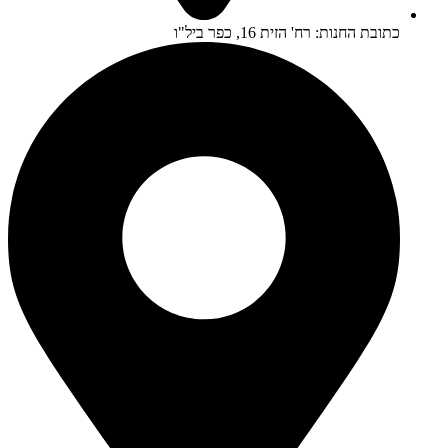
כתובת החנות: רח' הזית 16, כפר ביל"ו