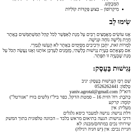
הַמְּבֻקָּשׁ.
מִיקְרוֹפוֹן – בִּצּוּעַ פְּקֻדּוֹת קוֹלִיּוֹת
שִׂימוּ לֵב
אָנוּ עוֹשִׂים מַאֲמַצִּים רַבִּים עַל מְנַת לְאַפְשֵׁר לְכֹל קְהַל הַמִּשְׁתַּמְּשִׁים בָּאֲתָר
חֲוָיַת גְּלִישָׁה נוֹחָה וּנְגִישָׁה.
לַמְרוֹת זֹאת, יִתָּכֵן וּרְכִיבִים מְסֻיָּמִים בַּאֲתָר לֹא הֻנְגְּשׁוּ לְגַמְרֵי.
אִם מְצָאָתַם בְּעָיַת נְגִישׁוּת כָּלְשֶׁהִי, מֻזְמָנִים לְעַדְכֵּן אוֹתָנוּ וְאָנוּ נַעֲשָׂה הַכֹּל עַל
מְנַת שֶׁבְּעָיָה זוֹ תִּפָּתֵר.
נְּגִישׁוּת בָּעֵסֶק:
שֵׁם רַכַּז הַנְּגִישׁוּת בָּעֵסֶק: יניב
טֵלֵפוֹן: 0526262441
דוא”ל: yaniv.agrotal@gmail.com
כְּתֹבֶת: רח' הזית 16 – סמטת הדקל, כפר ביל"ו (לשים בוויז "אגורטל")
קוֹמָה: קרקע
מעלית: אין
דלת נגישה: נגישה למעבר כיסא גלגלים
דרכי נגישות: הגעה בתיאום מראש בלבד – הכוונה טלפונית בתוך המשק
שירותי נכים במתחם/מבנה: לא
חניית נכים: אין (יש חניה רגילה)