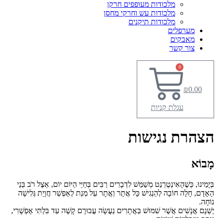
מלכודות מעופפים חרקן
מלכודות עש וחרקי מחסן
מלכודות תיקנים
מערפלים
מאבקים
צור קשר
0
₪
0.00
עגלת קניות
הצהרת נגישות
מָבוֹא
בְּיָמֵינוּ, כְּשֶׁהָאִינְטֶרְנֵט מְשַׁמֵּשׁ לִדְבָרִים רַבִּים בְּחַיֵּי הַיּוֹם יוֹם, אֵצֶל רֹב בְּנֵי
הָאָדָם, חָלָה חוֹבָה לְהַנְגִישׁ כָּל אֲתָר וְאֲתָר עַל מְנַת לְאַפְשֵׁר חֲוָיַת גְּלִישָׁה
נוֹחָה.
יֶשְׁנָם אֲנָשִׁים אֲשֶׁר שִׁמּוּשׁ בַּאֲתָרִים נַעֲשָׂה עֲבוּרָם קָשֶׁה עַד בִּלְתִּי אֶפְשָׁרִי,