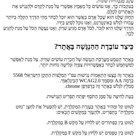
עֵקֶב מֻגְבָּלוּיוֹת שׁוֹנוֹת.
בְּעִקְבוֹת כָּךְ, אָנוּ עוֹשִׂים כָּל מַאֲמָץ אֶפְשָׁרִי עַל מְנַת לְקַדֵּם וּלְהַנְגִישׁ אֶת
הָאֲתָרִים לְכֻלָּם.
הַחָזוֹן שֶׁלָּנוּ הוּא שֶׁכָּל אָדָם בַּאֲשֶׁר הוּא יוּכַל לִבְחֹר מַהִי הַדֶּרֶךְ הַקַּלָּה בְּיוֹתֵר
עֲבוּרוֹ לִגְלֹשׁ בָּאִינְטֶרְנֵט, וְאָנוּ נוּכַל לְסַיֵּעַ בְּיָדוֹ.
הַדֶּרֶךְ שֶׁלָּנוּ הִיא לִזְכֹּר, לְכֹל אָדָם מַגִּיעַ שִׁוְיוֹן. וְאָנוּ נַעֲשָׂה הַכֹּל עַל מְנַת לְהַגִּיעַ
לְכָךְ.
כֵּיצַד עוֹבֶדֶת הַהַנְגָּשָׁה בָּאֲתָר?
בָּאֲתָר הֻטְמַע מַעֲרֶכֶת הַנְגָשָׂהּ שֶׁל חֶבְרַת עוֹשִׂים שִׁוְויוֹן. עַל מְנַת לְאַפְשֵׁר
לַמִּשְׁתַּמֵּשׁ לִבְחֹר בְּאֶפְשָׁרוּיוֹת צְפִיָּה וּגְלִישָׁה נוֹחוּת יוֹתֵר.
בְּאֲתָר זֶה בֻּצְּעוּ הַתְאָמוֹת נְגִישׁוּת עפ"י הַמְלָצוֹת הַתֶּקֶן הַיִּשְׂרְאֵלִי 5568
בְּרָמָה AA וּמִסְמָךְ WCAG2.0 הַבֵּינְלְאֻמִּי.
מֻמְלָץ לִגְלֹשׁ בָּאֲתָר זֶה בַּדַּפְדְּפָן chrome.
בְּעֵת לְחִיצָה עַל סַמָּן הַתֹּסֶף יִפָּתַח תַּפְרִיט הַנְּגִישׁוּת.
לְנִוּוּט קַל וּמָהִיר בָּאֲתָר בְּעֶזְרַת הַמִּקְלֶדֶת, יֵשׁ לְהַפְעִיל אֶת לַחְצָן "נִוּוּט
מִקְלֶדֶת" בַּתַּפְרִיט, וּלְהֵעָזֵר בְּמַקָּשִׁים הַבָּאִים:
לְנִוּוּט בֵּין כַּפְתּוֹרִים יֵשׁ לִלְחֹץ עַל מַקַּשׁ B בַּמִּקְלֶדֶת.
לְנִוּוּט בֵּין טְפָסִים יֵשׁ לִלְחֹץ עַל מַקַּשׁ F בַּמִּקְלֶדֶת.