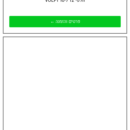
וולפי 12 ליטר VOLPI
פרטים והזמנה ←