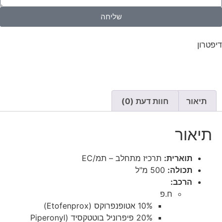
שליחה
דיפטרון
תיאור
חוות דעת (0)
תיאור
תוארית:
תרכיז מתחלב – תמ/EC
תכולה:
500 מ"ל
הרכב:
ח.פ
10% אטופנפרוקס (Etofenprox)
20% פיפרוניל בוטטקסיד (Piperonyl